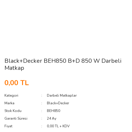
Black+Decker BEH850 B+D 850 W Darbeli
Matkap
0,00 TL
Kategori
Darbeli Matkaplar
Marka
Black+Decker
Stok Kodu
BEH850
Garanti Süresi
24 Ay
Fiyat
0,00 TL + KDV