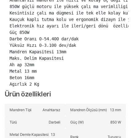
Anahtarsız mandren ile hızlı ve kolay uç degi tirme

850W güçlü motoru ile yüksek çalı ma verimliligi

Kesintisiz çalı ma dügmesi ile tek elle kolay kullanı
Kauçuk kaplı tutma kolu ve ergonomik dizayn ile yüks
Elektronik hız ayarı ile ileri/geri dönü  özelligi

Güç 850W

Darbe Oranı 0-54.400 dar/dak

Yüksüz Hızı 0-3.100 dev/dak

Mandren Kapasitesi 13mm

Maks. Delim Kapasitesi

Ah ap 32mm

Metal 13 mm

Beton 16mm

Agırlık 2 Kg
Ürün özellikleri
Mandren Tipi
Anahtarsız
Mandren Ölçüsü (mm)
13 mm
Türü
Darbeli
Güç (W)
850 W
Metal Demle Kapasitesi
13
Renk
Turuncu