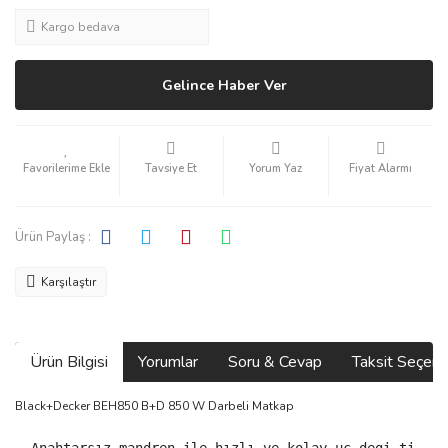
Kargo bedava
Gelince Haber Ver
Tavsiye Et
Yorum Yaz
Fiyat Alarmı
Ürün Paylaş :
Karşılaştır
Ürün Bilgisi
Yorumlar
Soru & Cevap
Taksit Seçene
Black+Decker BEH850 B+D 850 W Darbeli Matkap