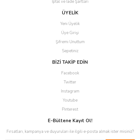
İptal ve İade Şartları
Gönder
ÜYELİK
Yeni Üyelik
Üye Girişi
Şifremi Unuttum
Sepetiniz
BİZİ TAKİP EDİN
Facebook
Twitter
Instagram
Youtube
Pinterest
E-Bültene Kayıt Ol!
Fırsatları, kampanya ve duyuruları ile ilgili e-posta almak ister misiniz?