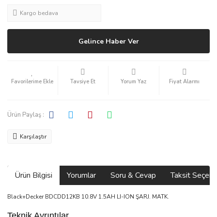
Kargo bedava
Gelince Haber Ver
Tavsiye Et
Yorum Yaz
Fiyat Alarmı
Ürün Paylaş :
Karşılaştır
Ürün Bilgisi
Yorumlar
Soru & Cevap
Taksit Seçene
Black+Decker BDCDD12KB 10.8V 1.5AH LI-ION ŞARJ. MATK.
Teknik Ayrıntılar