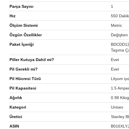
Parça Sayısı
‎1
Hız
‎550 Daki
Ölçüm Sistemi
‎Metric
Özgün Özellikler
‎Değişken
Paket İçeriği
‎BDCDD12 
Taşıma Ç
Piller Kutuya Dahil mi?
‎Evet
Pil Gerekli mi?
‎Evet
Pil Hücresi Türü
‎Lityum iy
Pil Kapasitesi
‎1.5 Ampe
Ağırlık
‎0.98 Kilo
Kategori
‎Unisex
Üretici
‎Stanley 
ASIN
‎B016XLY