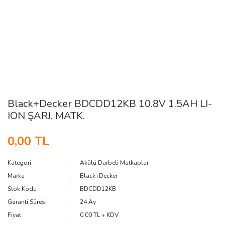
Black+Decker BDCDD12KB 10.8V 1.5AH LI-
ION ŞARJ. MATK.
0,00 TL
Kategori
Akülü Darbeli Matkaplar
Marka
Black+Decker
Stok Kodu
BDCDD12KB
Garanti Süresi
24 Ay
Fiyat
0,00 TL + KDV