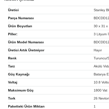
Üretici
‎Stanley 
Parça Numarası
‎BDCDD1
Ürün Boyutları
‎30 x 31 
Piller:
‎3 Lityum İ
Ürün Model Numarası
‎BDCDD1
Üretici Artık Üretmiyor
‎Hayır
Renk
‎Turuncu/
Tarz
‎Akülü Vi
Güç Kaynağı
‎Batarya En
Voltaj
‎10.8 Volts
Maksimum Güç
‎1800 Vat
Tork
‎26 Nevto
Paketteki Ürün Miktarı
‎1