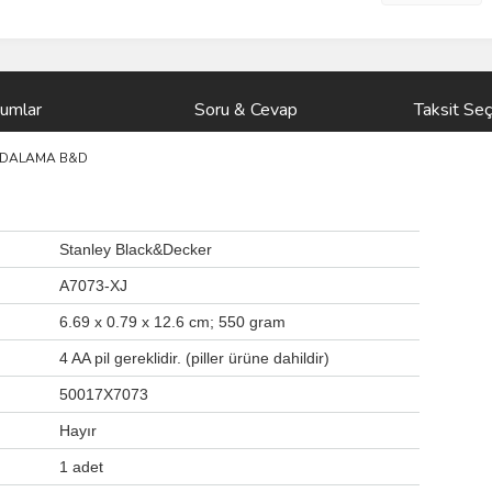
rumlar
Soru & Cevap
Taksit Seç
 VİDALAMA B&D
‎Stanley Black&Decker
‎A7073-XJ
‎6.69 x 0.79 x 12.6 cm; 550 gram
‎4 AA pil gereklidir. (piller ürüne dahildir)
‎50017X7073
‎Hayır
‎1 adet