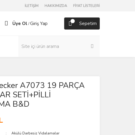
İLETİŞİM
HAKKIMIZDA
FİYAT LİSTELERİ
Üye Ol
Giriş Yap
Sepetim
/
ecker A7073 19 PARÇA
R SETİ+PİLLİ
MA B&D
L
Akülü Darbesiz Vidalamalar