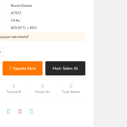
Black+Decker
A7073
24 Ay
829,00 TL + KDV
layan taksitlerle!!
a
Sepete Ekle
Hızlı Satın Al
Tavsiye Et
Yorum Yaz
Fiyat Alarmı