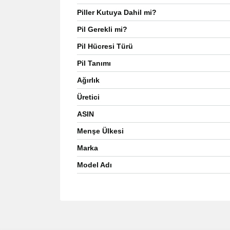
Piller Kutuya Dahil mi?
Pil Gerekli mi?
Pil Hücresi Türü
Pil Tanımı
Ağırlık
Üretici
ASIN
Menşe Ülkesi
Marka
Model Adı
Bu ürünün fiyat bilgisi, resim, ürün açıklamalarında 
Görüş ve önerileriniz için teşekkür ederiz.