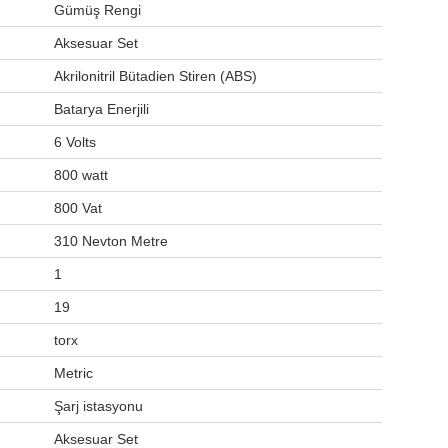
‎Gümüş Rengi
‎Aksesuar Set
‎Akrilonitril Bütadien Stiren (ABS)
‎Batarya Enerjili
‎6 Volts
‎800 watt
‎800 Vat
‎310 Nevton Metre
‎1
‎19
‎torx
‎Metric
‎Şarj istasyonu
‎Aksesuar Set