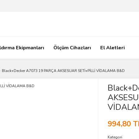
ldırma Ekipmanları
Ölçüm Cihazları
El Aletleri
Black+Decker A7073 19 PARÇA AKSESUAR SETİ+PİLLİ VİDALAMA B&D
Black+D
AKSESUA
VİDALA
994,80 T
Kategori