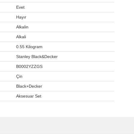
‎Evet
‎Hayır
‎Alkalin
‎Alkali
‎0.55 Kilogram
‎Stanley Black&Decker
‎B0002YZZGS
‎Çin
‎Black+Decker
‎Aksesuar Set
ve diğer konularda yetersiz gördüğünüz noktaları öneri formunu kullanarak taraf
Bu ürüne ilk yorumu siz yapın!
Ürün hakkında henüz soru sorulmamış.