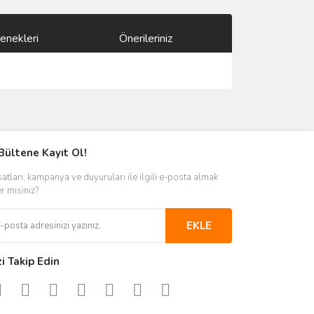
enekleri
Önerileriniz
ımıza iletebilirsiniz.
Bültene Kayıt Ol!
satları, kampanya ve duyuruları ile ilgili e-posta almak
er misiniz?
EKLE
zi Takip Edin