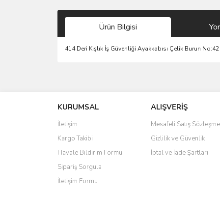
Ürün Bilgisi
Yo
414 Deri Kışlık İş Güvenliği Ayakkabısı Çelik Burun No:42
Bu ürünün fiyat bilgisi, resim, ürün açıklamalarında 
Görüş ve önerileriniz için teşekkür ederiz.
KURUMSAL
ALIŞVERİŞ
Ürün resmi kalitesiz, bozuk veya görüntülenemiyo
Ürün açıklamasında eksik bilgiler bulunuyor.
İletişim
Mesafeli Satış Sözleşme
Ürün bilgilerinde hatalar bulunuyor.
Kargo Takibi
Gizlilik ve Güvenlik
Ürün fiyatı diğer sitelerden daha pahalı.
Havale Bildirim Formu
İptal ve İade Şartları
Bu ürüne benzer farklı alternatifler olmalı.
Sipariş Sorgula
İletişim Formu